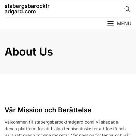
Skip
stabergsbarocktr
to
adgard.com
content
MENU
About Us
Vår Mission och Berättelse
Välkommen till stabergsbarocktradgard.com! Vi skapade
denna plattform för att hjälpa tennisentusiaster att förstå och
välja rätt grepp för sina racketar. Vår passion för tennis och vår