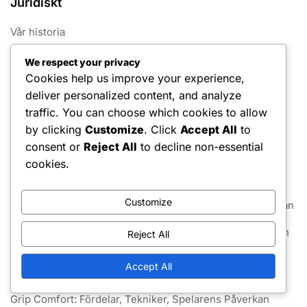
Juridiskt
Vår historia
Din integritet
We respect your privacy
Cookies help us improve your experience,
Användaravtal
deliver personalized content, and analyze
traffic. You can choose which cookies to allow
Cookies och spårning
by clicking
Customize
. Click
Accept All
to
Ta kontakt
consent or
Reject All
to decline non-essential
cookies.
Senaste inlägg
Customize
Greppkonsekvens: Fördelar, Tekniker, Spelarens Påverkan
Grepp Flexibilitet: Fördelar, Tekniker, Spelarens Påverkan
Reject All
Semi-västerländsk grepp: Egenskaper, Fördelar,
Accept All
Tillämpningar
Grip Comfort: Fördelar, Tekniker, Spelarens Påverkan