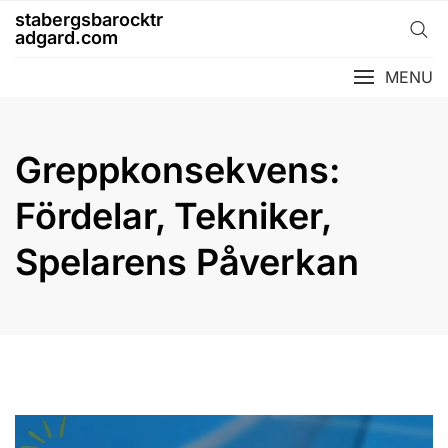
Skip
stabergsbarocktr
to
adgard.com
content
MENU
Greppkonsekvens:
Fördelar, Tekniker,
Spelarens Påverkan