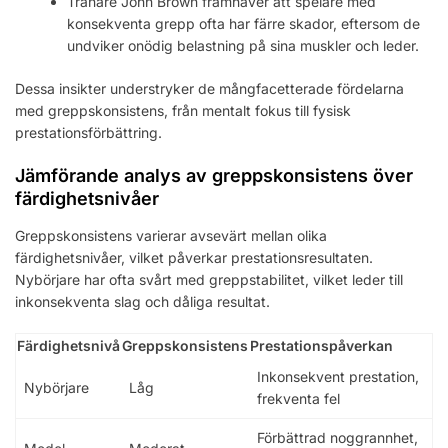
Tränare John Brown framhäver att spelare med
konsekventa grepp ofta har färre skador, eftersom de
undviker onödig belastning på sina muskler och leder.
Dessa insikter understryker de mångfacetterade fördelarna
med greppskonsistens, från mentalt fokus till fysisk
prestationsförbättring.
Jämförande analys av greppskonsistens över
färdighetsnivåer
Greppskonsistens varierar avsevärt mellan olika
färdighetsnivåer, vilket påverkar prestationsresultaten.
Nybörjare har ofta svårt med greppstabilitet, vilket leder till
inkonsekventa slag och dåliga resultat.
Färdighetsnivå
Greppskonsistens
Prestationspåverkan
Inkonsekvent prestation,
Nybörjare
Låg
frekventa fel
Förbättrad noggrannhet,