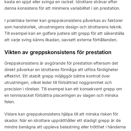
kasta en spjut eller svinga en racket. Idrottare strävar efter
denna konsistens för att minimera variabilitet i sin prestation.
I praktiska termer kan greppskonsistens påverkas av faktorer
som handstorlek, utrustningens design och idrottarens teknik.
Till exempel kan en golfare justera sitt grepp för att säkerställa
att varje sving känns likadan, oavsett externa förhållanden.
Vikten av greppskonsistens för prestation
Greppskonsistens är avgörande för prestation eftersom det
direkt påverkar en idrottares förmåga att utföra färdigheter
effektivt. Ett stabilt grepp möjliggör bättre kontroll över
utrustningen, vilket leder till förbättrad noggrannhet och
precision i rörelser. Till exempel kan ett konsekvent grepp om
en tennisracket förbättra placeringen av slagen och minska
felen.
Vidare kan greppskonsistens hjälpa till att minska risken för
skador. När en idrottare upprätthåller ett stadigt grepp är de
mindre benägna att uppleva belastning eller trötthet i händerna