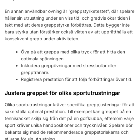
En annan användbar övning är “greppstyrketestet”, där spelare
håller sin utrustning under en viss tid, och gradvis ökar tiden i
takt med att deras greppstyrka förbättras. Detta bygger inte
bara styrka utan förstärker också vikten av att upprätthålla ett
konsekvent grepp under aktiviteten.
Öva på att greppa med olika tryck för att hitta den
optimala spänningen.
Inkludera greppövningar med stressbollar eller
grepptränare.
Registrera prestation för att följa förbättringar över tid.
Justera greppet för olika sportutrustningar
Olika sportutrustningar kräver specifika greppjusteringar för att
säkerställa optimal prestation. Till exempel kan greppet på en
tennisracket skilja sig från det på en golfklubba, eftersom varje
sport kräver unika handpositioner och trycknivåer. Spelare bör
bekanta sig med de rekommenderade greppstorlekarna och
stilarna för sin utrustning.