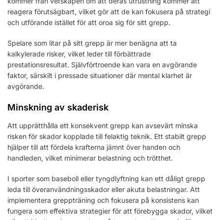
kommer från vetskapen om att deras utrustning kommer att
reagera förutsägbart, vilket gör att de kan fokusera på strategi
och utförande istället för att oroa sig för sitt grepp.
Spelare som litar på sitt grepp är mer benägna att ta
kalkylerade risker, vilket leder till förbättrade
prestationsresultat. Självförtroende kan vara en avgörande
faktor, särskilt i pressade situationer där mental klarhet är
avgörande.
Minskning av skaderisk
Att upprätthålla ett konsekvent grepp kan avsevärt minska
risken för skador kopplade till felaktig teknik. Ett stabilt grepp
hjälper till att fördela krafterna jämnt över handen och
handleden, vilket minimerar belastning och trötthet.
I sporter som baseboll eller tyngdlyftning kan ett dåligt grepp
leda till överanvändningsskador eller akuta belastningar. Att
implementera greppträning och fokusera på konsistens kan
fungera som effektiva strategier för att förebygga skador, vilket