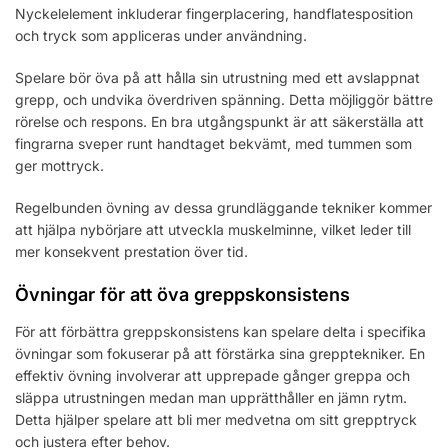
Nyckelelement inkluderar fingerplacering, handflatesposition
och tryck som appliceras under användning.
Spelare bör öva på att hålla sin utrustning med ett avslappnat
grepp, och undvika överdriven spänning. Detta möjliggör bättre
rörelse och respons. En bra utgångspunkt är att säkerställa att
fingrarna sveper runt handtaget bekvämt, med tummen som
ger mottryck.
Regelbunden övning av dessa grundläggande tekniker kommer
att hjälpa nybörjare att utveckla muskelminne, vilket leder till
mer konsekvent prestation över tid.
Övningar för att öva greppskonsistens
För att förbättra greppskonsistens kan spelare delta i specifika
övningar som fokuserar på att förstärka sina grepptekniker. En
effektiv övning involverar att upprepade gånger greppa och
släppa utrustningen medan man upprätthåller en jämn rytm.
Detta hjälper spelare att bli mer medvetna om sitt grepptryck
och justera efter behov.