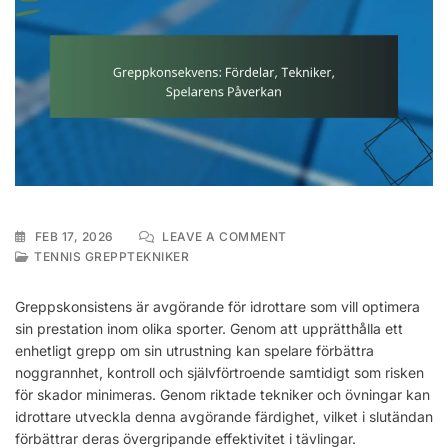
ON
FEB 17, 2026
LEAVE A COMMENT
GREPPKONSEKVENS:
TENNIS GREPPTEKNIKER
FÖRDELAR,
TEKNIKER,
Greppskonsistens är avgörande för idrottare som vill optimera
SPELARENS
sin prestation inom olika sporter. Genom att upprätthålla ett
PÅVERKAN
enhetligt grepp om sin utrustning kan spelare förbättra
noggrannhet, kontroll och självförtroende samtidigt som risken
för skador minimeras. Genom riktade tekniker och övningar kan
idrottare utveckla denna avgörande färdighet, vilket i slutändan
förbättrar deras övergripande effektivitet i tävlingar.