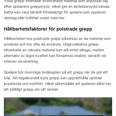
Vissa grepp innehåller avancerade material som anpassar sig
efter spelarens grepptryck, vilket ger en skräddarsydd känsla.
Detta kan vara särskilt fördelaktigt för spelare som upplever
obehag eller trötthet under matcher.
Hållbarhetsfaktorer för polstrade grepp
Hållbarheten hos polstrade grepp påverkas av de material som
används och hur ofta de används. Högkvalitativa grepp
tillverkade av robusta material kan stå emot slitage, medan
alternativ av lägre kvalitet kan försämras snabbt, särskilt vid
intensiv användning.
Spelare bör överväga livslängden på ett grepp när de gör ett
köp. Att regelbundet byta grepp kan upprätthålla optimal
prestanda och komfort, vilket säkerställer att spelaren alltid har
ett pålitligt grepp om sitt racket.