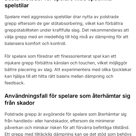
spelstilar
Spelare med aggressiva spelstilar drar nytta av polstrade
grepp eftersom de ger stötabsorbering, vilket kan förbättra
greppstabiliteten under kraftfulla slag. Det rekommenderas att
välja grepp med en medelhög till hög nivå av dämpning för att
balansera komfort och kontroll.
För spelare som föredrar ett finessorienterat spel kan ett
mjukare grepp förbättra känslan och touchen, vilket möjliggör
bättre placering av slag. Att experimentera med olika tjocklekar
kan hjälpa till att hitta rätt balans mellan dämpning och
feedback.
Användningsfall för spelare som återhämtar sig
från skador
Polstrade grepp är avgörande för spelare som återhämtar sig
från handleds- eller handskador, eftersom de minimerar
påverkan och minskar risken för att förvärra befintliga tillstånd.
Ett grepp med tillräcklig dämpning kan ge det stöd som behövs