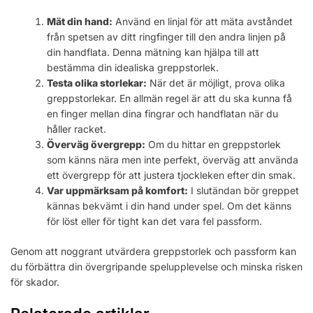
Mät din hand:
Använd en linjal för att mäta avståndet
från spetsen av ditt ringfinger till den andra linjen på
din handflata. Denna mätning kan hjälpa till att
bestämma din idealiska greppstorlek.
Testa olika storlekar:
När det är möjligt, prova olika
greppstorlekar. En allmän regel är att du ska kunna få
en finger mellan dina fingrar och handflatan när du
håller racket.
Överväg övergrepp:
Om du hittar en greppstorlek
som känns nära men inte perfekt, överväg att använda
ett övergrepp för att justera tjockleken efter din smak.
Var uppmärksam på komfort:
I slutändan bör greppet
kännas bekvämt i din hand under spel. Om det känns
för löst eller för tight kan det vara fel passform.
Genom att noggrant utvärdera greppstorlek och passform kan
du förbättra din övergripande spelupplevelse och minska risken
för skador.