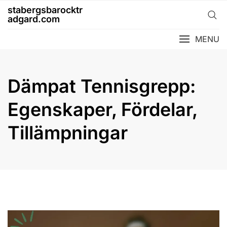
Skip
stabergsbarocktr
to
adgard.com
content
MENU
Dämpat Tennisgrepp:
Egenskaper, Fördelar,
Tillämpningar