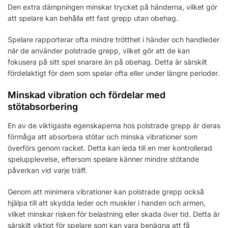
Den extra dämpningen minskar trycket på händerna, vilket gör
att spelare kan behålla ett fast grepp utan obehag.
Spelare rapporterar ofta mindre trötthet i händer och handleder
när de använder polstrade grepp, vilket gör att de kan
fokusera på sitt spel snarare än på obehag. Detta är särskilt
fördelaktigt för dem som spelar ofta eller under längre perioder.
Minskad vibration och fördelar med
stötabsorbering
En av de viktigaste egenskaperna hos polstrade grepp är deras
förmåga att absorbera stötar och minska vibrationer som
överförs genom racket. Detta kan leda till en mer kontrollerad
spelupplevelse, eftersom spelare känner mindre stötande
påverkan vid varje träff.
Genom att minimera vibrationer kan polstrade grepp också
hjälpa till att skydda leder och muskler i handen och armen,
vilket minskar risken för belastning eller skada över tid. Detta är
särskilt viktigt för spelare som kan vara benägna att få