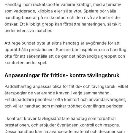
Handtag inom racketsporter varierar kraftigt, med alternativ
som vadderade, klibbiga eller släta ytor. Spelare bör välja
handtag baserat på sin komfort och den nivå av kontroll de
önskar. Ett klibbigt grepp kan förbättra hanteringen, särskilt
under intensiva matcher.
Att regelbundet byta ut slitna handtag är avgörande för att
upprätthålla prestationen. Spelare bör inspektera sina handtag
ofta för att säkerställa att de ger det nödvändiga greppet och
komforten under spel.
Anpassningar för fritids- kontra tävlingsbruk
Paddelhantag anpassas olika för fritids- och tävlingsbruk, vilket
återspeglar de varierande kraven i varje sammanhang.
Fritidspaddlare prioriterar ofta komfort och användarvänlighet,
och väljer handtag som minskar trötthet över längre perioder.
I kontrast kräver tävlingsidrottare handtag som förbättrar
prestationen, och erbjuder överlägsen kontroll och respons.
Dessa handtag kan ha avancerade material och designer som