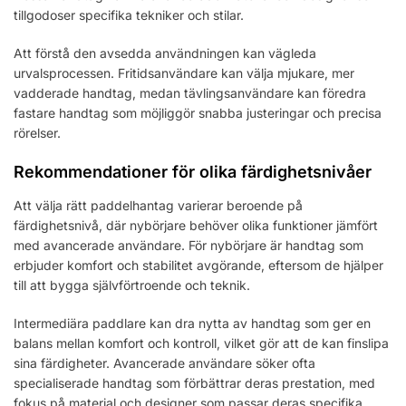
tillgodoser specifika tekniker och stilar.
Att förstå den avsedda användningen kan vägleda
urvalsprocessen. Fritidsanvändare kan välja mjukare, mer
vadderade handtag, medan tävlingsanvändare kan föredra
fastare handtag som möjliggör snabba justeringar och precisa
rörelser.
Rekommendationer för olika färdighetsnivåer
Att välja rätt paddelhantag varierar beroende på
färdighetsnivå, där nybörjare behöver olika funktioner jämfört
med avancerade användare. För nybörjare är handtag som
erbjuder komfort och stabilitet avgörande, eftersom de hjälper
till att bygga självförtroende och teknik.
Intermediära paddlare kan dra nytta av handtag som ger en
balans mellan komfort och kontroll, vilket gör att de kan finslipa
sina färdigheter. Avancerade användare söker ofta
specialiserade handtag som förbättrar deras prestation, med
fokus på material och designer som passar deras specifika