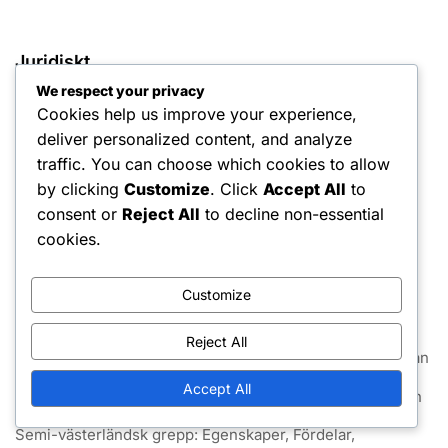
Juridiskt
We respect your privacy
Vår historia
Cookies help us improve your experience,
deliver personalized content, and analyze
Din integritet
traffic. You can choose which cookies to allow
Användaravtal
by clicking
Customize
. Click
Accept All
to
consent or
Reject All
to decline non-essential
Cookies och spårning
cookies.
Ta kontakt
Customize
Senaste inlägg
Reject All
Greppkonsekvens: Fördelar, Tekniker, Spelarens Påverkan
Accept All
Grepp Flexibilitet: Fördelar, Tekniker, Spelarens Påverkan
Semi-västerländsk grepp: Egenskaper, Fördelar,