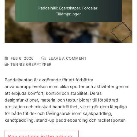
ON
FEB 6, 2026
LEAVE A COMMENT
PADDELHÅLL:
TENNIS GREPPTYPER
EGENSKAPER,
FÖRDELAR,
Paddelhantag är avgörande för att förbättra
TILLÄMPNINGAR
användarupplevelsen inom olika sporter och aktiviteter genom
att erbjuda komfort, kontroll och stabilitet. Deras
designfunktioner, material och textur bidrar till förbättrad
prestation och minskad handtrötthet, vilket gör dem lämpliga
för både fritids- och tävlingsbruk inom kajakpaddling,
kanotpaddling, stand-up paddleboarding och racketsporter.
Key sections in the article: