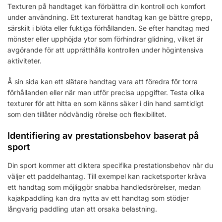
Texturen på handtaget kan förbättra din kontroll och komfort
under användning. Ett texturerat handtag kan ge bättre grepp,
särskilt i blöta eller fuktiga förhållanden. Se efter handtag med
mönster eller upphöjda ytor som förhindrar glidning, vilket är
avgörande för att upprätthålla kontrollen under högintensiva
aktiviteter.
Å sin sida kan ett slätare handtag vara att föredra för torra
förhållanden eller när man utför precisa uppgifter. Testa olika
texturer för att hitta en som känns säker i din hand samtidigt
som den tillåter nödvändig rörelse och flexibilitet.
Identifiering av prestationsbehov baserat på
sport
Din sport kommer att diktera specifika prestationsbehov när du
väljer ett paddelhantag. Till exempel kan racketsporter kräva
ett handtag som möjliggör snabba handledsrörelser, medan
kajakpaddling kan dra nytta av ett handtag som stödjer
långvarig paddling utan att orsaka belastning.