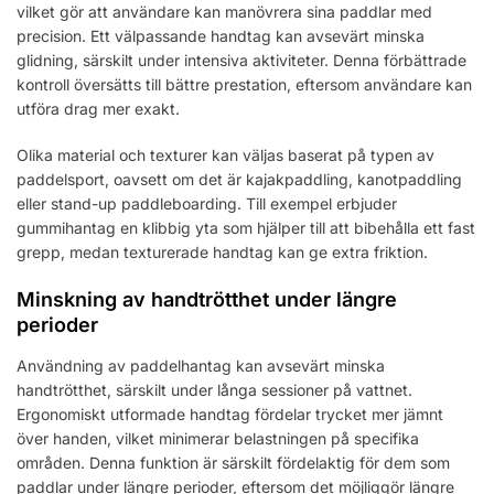
vilket gör att användare kan manövrera sina paddlar med
precision. Ett välpassande handtag kan avsevärt minska
glidning, särskilt under intensiva aktiviteter. Denna förbättrade
kontroll översätts till bättre prestation, eftersom användare kan
utföra drag mer exakt.
Olika material och texturer kan väljas baserat på typen av
paddelsport, oavsett om det är kajakpaddling, kanotpaddling
eller stand-up paddleboarding. Till exempel erbjuder
gummihantag en klibbig yta som hjälper till att bibehålla ett fast
grepp, medan texturerade handtag kan ge extra friktion.
Minskning av handtrötthet under längre
perioder
Användning av paddelhantag kan avsevärt minska
handtrötthet, särskilt under långa sessioner på vattnet.
Ergonomiskt utformade handtag fördelar trycket mer jämnt
över handen, vilket minimerar belastningen på specifika
områden. Denna funktion är särskilt fördelaktig för dem som
paddlar under längre perioder, eftersom det möjliggör längre