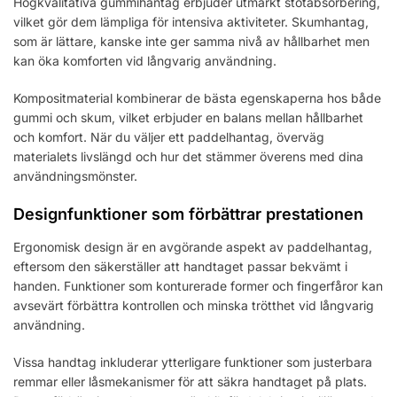
Högkvalitativa gummihantag erbjuder utmärkt stötabsorbering,
vilket gör dem lämpliga för intensiva aktiviteter. Skumhantag,
som är lättare, kanske inte ger samma nivå av hållbarhet men
kan öka komforten vid långvarig användning.
Kompositmaterial kombinerar de bästa egenskaperna hos både
gummi och skum, vilket erbjuder en balans mellan hållbarhet
och komfort. När du väljer ett paddelhantag, överväg
materialets livslängd och hur det stämmer överens med dina
användningsmönster.
Designfunktioner som förbättrar prestationen
Ergonomisk design är en avgörande aspekt av paddelhantag,
eftersom den säkerställer att handtaget passar bekvämt i
handen. Funktioner som konturerade former och fingerfåror kan
avsevärt förbättra kontrollen och minska trötthet vid långvarig
användning.
Vissa handtag inkluderar ytterligare funktioner som justerbara
remmar eller låsmekanismer för att säkra handtaget på plats.