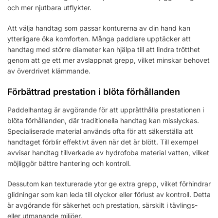
och mer njutbara utflykter.
Att välja handtag som passar konturerna av din hand kan
ytterligare öka komforten. Många paddlare upptäcker att
handtag med större diameter kan hjälpa till att lindra trötthet
genom att ge ett mer avslappnat grepp, vilket minskar behovet
av överdrivet klämmande.
Förbättrad prestation i blöta förhållanden
Paddelhantag är avgörande för att upprätthålla prestationen i
blöta förhållanden, där traditionella handtag kan misslyckas.
Specialiserade material används ofta för att säkerställa att
handtaget förblir effektivt även när det är blött. Till exempel
avvisar handtag tillverkade av hydrofoba material vatten, vilket
möjliggör bättre hantering och kontroll.
Dessutom kan texturerade ytor ge extra grepp, vilket förhindrar
glidningar som kan leda till olyckor eller förlust av kontroll. Detta
är avgörande för säkerhet och prestation, särskilt i tävlings-
eller utmanande miljöer.